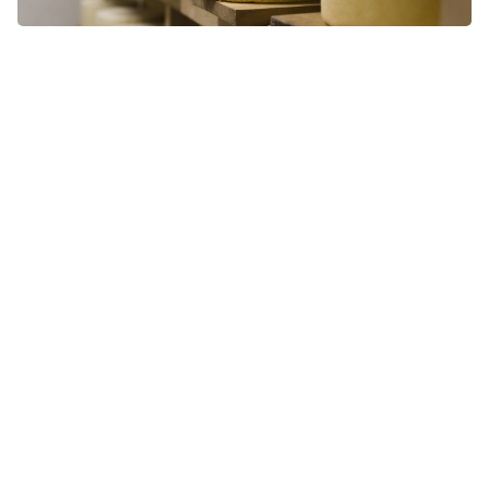
Chiedici informazioni
Compila i campi del modulo e ti ricontatteremo al più
presto.