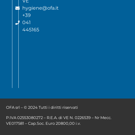
VE
hygiene@ofa.it
+39
041
445165
OFA srl – © 2024 Tutti i diritti riservati
P.IVA 02553080272 – R.E.A. di VE N. 0226539 – Nr Mecc.
VE017581 – Cap.Soc. Euro 20800,00 i.v.