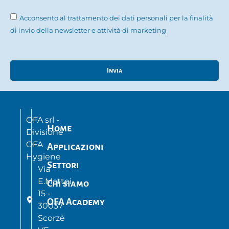
Acconsento al trattamento dei dati personali per la finalità
di invio della newsletter e attività di marketing
Invia
OFA srl -
Home
Divisione
OFA
Applicazioni
Hygiene
Settori
Via
E.Mattei,
Chi siamo
15 -
OFA Academy
30037
Scorzè