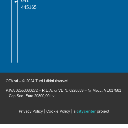
041
445165
OFA srl – © 2024 Tutti i diritti riservati
P.IVA 02553080272 – R.E.A. di VE N. 0226539 – Nr Mecc. VE017581
– Cap.Soc. Euro 20800,00 i.v.
Privacy Policy
|
Cookie Policy
| a
citycenter
project