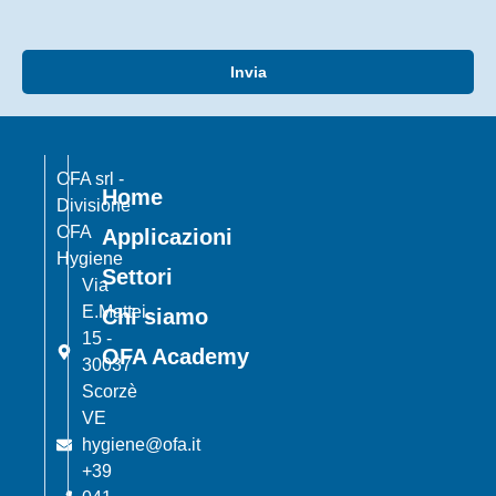
Invia
OFA srl -
Home
Divisione
OFA
Applicazioni
Hygiene
Settori
Via
E.Mattei,
Chi siamo
15 -
OFA Academy
30037
Scorzè
VE
hygiene@ofa.it
+39