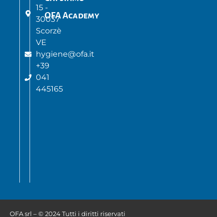
15 -
OFA Academy
30037
Scorzè
VE
hygiene@ofa.it
+39
041
445165
OFA srl – © 2024 Tutti i diritti riservati