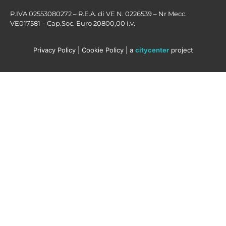
P.IVA 02553080272 – R.E.A. di VE N. 0226539 – Nr Mecc.
VE017581 – Cap.Soc. Euro 20800,00 i.v.
Privacy Policy
|
Cookie Policy
| a
citycenter
project